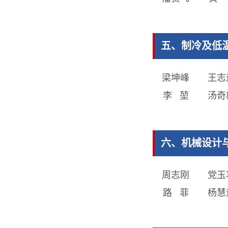
五、制冷及低温
梁坤峰
王志
李 堃
汤奇
六、机械设计
周志刚
党玉
路 菲
杨慧