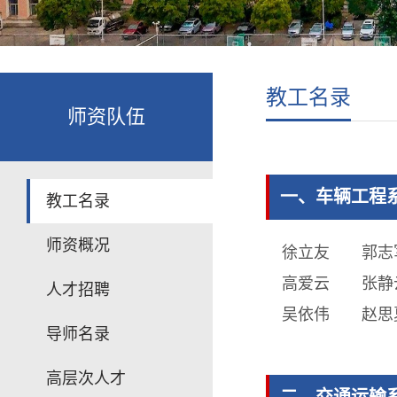
教工名录
师资队伍
一、车辆工程系
教工名录
师资概况
徐立友
郭志
高爱云
张静
人才招聘
吴依伟
赵思
导师名录
高层次人才