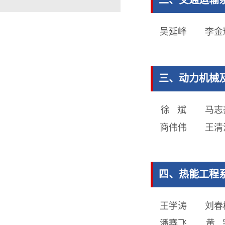
二、交通运输
吴延峰
李金
三、动力机械及
徐 斌
马志
商伟伟
王清
四、热能工程系
王学涛
刘春
潘赛飞
黄 