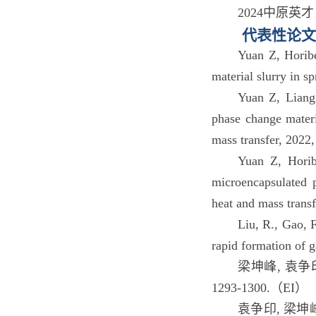
2024中原英
代表性论文
Yuan Z, Horibe
material slurry in s
Yuan Z, Liang 
phase change materi
mass transfer, 2022
Yuan Z, Horibe
microencapsulated p
heat and mass trans
Liu, R., Gao, 
rapid formation of 
梁坤峰, 袁争印
1293-1300.（EI）
袁争印, 梁坤峰,