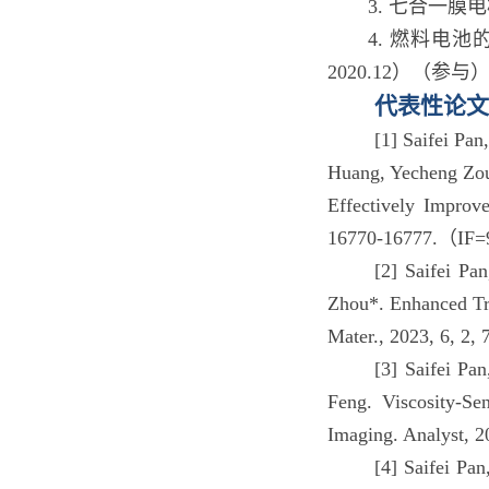
3. 七合一膜
4. 燃料电
2020.12）（参与
代表性论文
[1] Saifei Pan
Huang, Yecheng Zou
Effectively Improv
16770-16777.（IF=
[2] Saifei Pa
Zhou*. Enhanced Tr
Mater., 2023, 6, 
[3] Saifei Pa
Feng. Viscosity-Sen
Imaging. Analyst,
[4] Saifei Pa