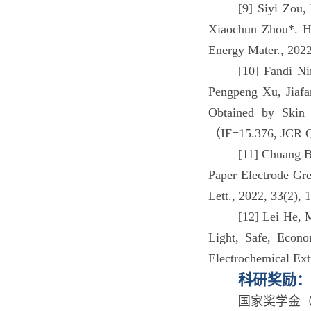
[9] Siyi Zou,
Xiaochun Zhou*. Hi
Energy Mater., 202
[10] Fandi Ni
Pengpeng Xu, Jiafa
Obtained by Skin 
（IF=15.376, JCR 
[11] Chuang B
Paper Electrode Gr
Lett., 2022, 33(2)
[12] Lei He, 
Light, Safe, Econ
Electrochemical Ex
科研奖励：
国家奖学金（2