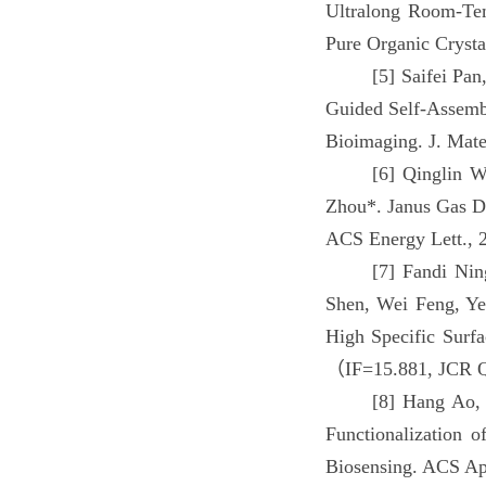
Ultralong Room-Tem
Pure Organic Cryst
[5] Saifei Pa
Guided Self-Assembl
Bioimaging. J. Mat
[6] Qinglin W
Zhou*. Janus Gas D
ACS Energy Lett., 
[7] Fandi Nin
Shen, Wei Feng, Ye
High Specific Surf
（IF=15.881, JCR 
[8] Hang Ao, 
Functionalization o
Biosensing. ACS Ap