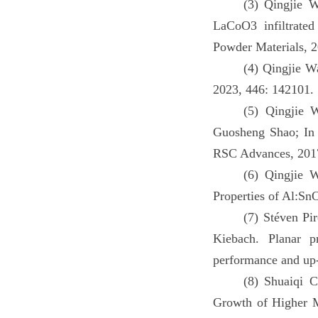
(3) Qingjie 
LaCoO3 infiltrated
Powder Materials, 2
(4) Qingjie W
2023, 446: 142101.
(5) Qingjie 
Guosheng Shao; In s
RSC Advances, 2017
(6) Qingjie 
Properties of Al:Sn
(7) Stéven P
Kiebach. Planar pr
performance and up-
(8) Shuaiqi 
Growth of Higher M