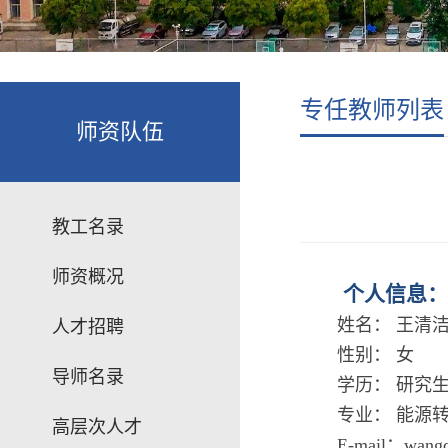
专任教师列表
师资队伍
教工名录
师资概况
个人信息：
姓名： 王清
人才招聘
性别： 女
导师名录
学历： 研究
专业： 能源
高层次人才
E-mail：wangq