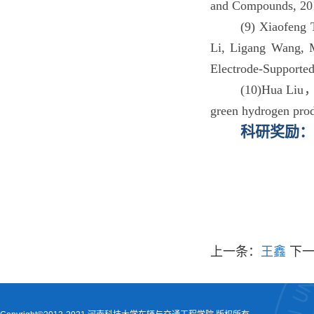
and Compounds, 201
(9) Xiaofeng
Li, Ligang Wang, M
Electrode-Supported
(10)Hua Liu，
green hydrogen pro
科研奖励：
上一条：
王鑫
下