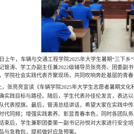
1日上
午，车辆与交通工程学院2025年大学生暑期“三下乡
记管涛、学工办副主任兼2
022级辅导员张亮亮、团委副书
，学院社会实践代表齐聚现场，共同吹响奔赴基层的青春
上，张亮亮宣读《车辆学院202
5
年大学生志愿者暑期文化
确实践目标与路径。
随后，学生代表孙佳伦发言，表达以
队代表授旗。最后，管涛总结讲话，希望大家在实践中传
时代同频；增强实践素养、彰显青春本色，同时各团队务
结束后，学生兼职团委第一副书记孙悦对大家进行安全培
品与急救包，提前做好应急预案。