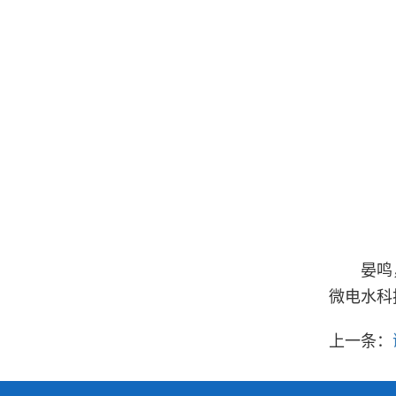
晏鸣
微电水科
上一条：